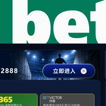
SUNBET·申博(中国区)官方网站-Official Websit
nbet申搏官方网
品牌创
新闻动
sunbet申搏官方网站
站
新
态
建
官方网站集团盛装亮相
18
浏览量：5235
研发鼓励试点计划（星光计划）”