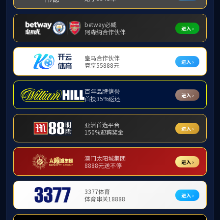
总公司——闲置设备转让公告
2025.12.08
查看详情
-
sunbet申搏官方网站集团医药有限公司——南岗区果戈里
大街200号负一层部分房产出租公告
2025.12.08
查看详情
-
sunbet申搏官方网站集团中药公司中药二厂——道里区福
湾街车库出租公告
2025.12.08
查看详情
-
sunbet申搏官方网站集团制药总厂——报废电子设备转让
公告
2025.12.08
查看详情