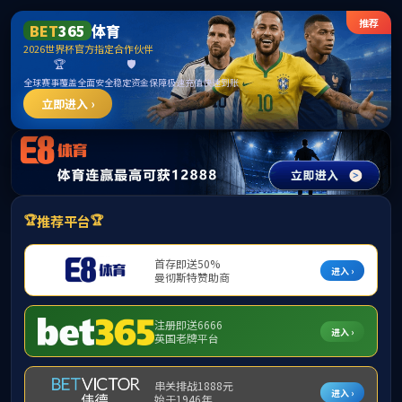
SUNBET·申博(中国区)官方网站-Official
Website
您当前位置：
首页
-
商业合作
-
资产处置
生产合作
招标动态
资产处置
-
sunbet申搏官方网站集团技术中心——待报废设备转让公
告
2025.12.12
查看详情
-
sunbet申搏官方网站集团制药总厂哈尔滨市亨通开发实业