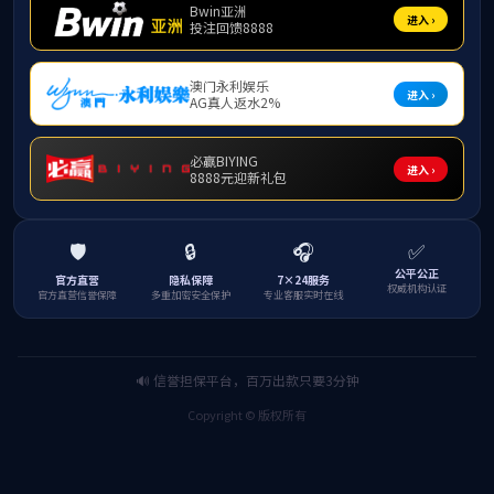
-
sunbet申搏官方网站——报废电子设备转让公告
2025.11.28
查看详情
-
sunbet申搏官方网站集团制药六厂——闲置设备转让公告
2025.11.28
查看详情
-
sunbet申搏官方网站集团制药总厂——哈尔滨市亨通开发
实业总公司一处房产出租公告
2025.11.27
查看详情
-
sunbet申搏官方网站集团营销有限公司——报废电子设备
转让公告
2025.11.21
查看详情